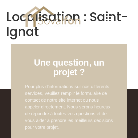
Menu
Localisation :
Saint-
Ignat
Une question, un
projet ?
Pour plus d’informations sur nos différents
services, veuillez remplir le formulaire de
contact de notre site internet ou nous
appeler directement. Nous serons heureux
de répondre à toutes vos questions et de
vous aider à prendre les meilleurs décisions
pour votre projet.