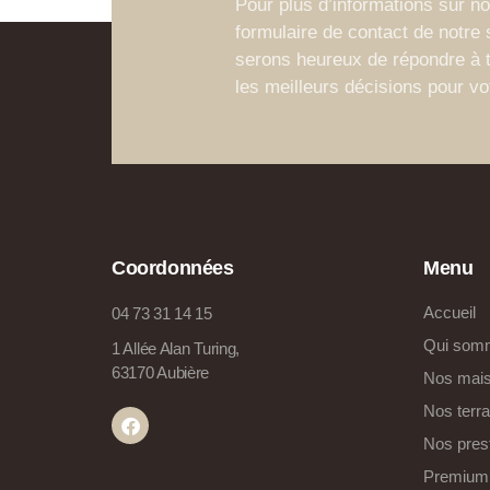
Pour plus d’informations sur nos
formulaire de contact de notre 
serons heureux de répondre à t
les meilleurs décisions pour vot
Coordonnées
Menu
Accueil
04 73 31 14 15
Qui som
1 Allée Alan Turing,
63170 Aubière
Nos mai
Nos terra
Nos pres
Premium