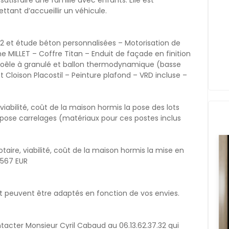
satisfaire une famille avec enfants. Elle est
ant d’accueillir un véhicule.
G2 et étude béton personnalisées – Motorisation de
MILLET – Coffre Titan – Enduit de façade en finition
oêle à granulé et ballon thermodynamique (basse
oison Placostil – Peinture plafond – VRD incluse –
re, viabilité, coût de la maison hormis la pose des lots
et pose carrelages (matériaux pour ces postes inclus
 notaire, viabilité, coût de la maison hormis la mise en
 567 EUR
et peuvent être adaptés en fonction de vos envies.
ontacter Monsieur Cyril Cabaud au 06.13.62.37.32 qui