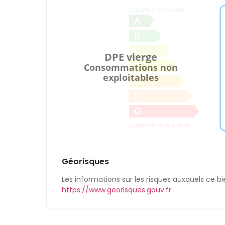
Logement économe
A
B
C
DPE vierge
D
Consommations non
exploitables
E
F
G
Logement énergivore
Géorisques
Les informations sur les risques auxquels ce bi
https://www.georisques.gouv.fr