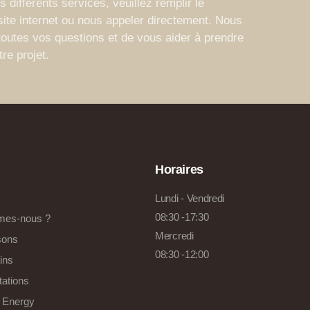
 différents services, veuillez remplir le
site internet ou nous appeler directement. Nous
outes vos questions et de vous aider à prendre
re projet.
Horaires
Lundi - Vendredi
08:30 -17:30
mes-nous ?
Mercredi
sons
08:30 -12:00
ins
tations
 Energy