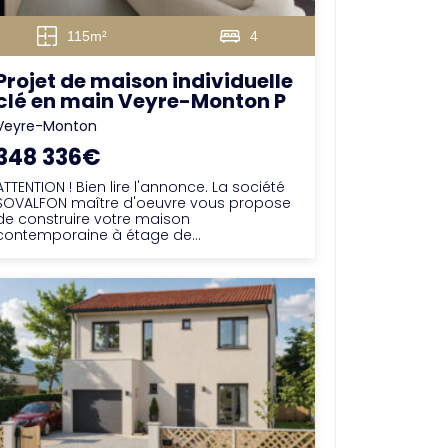
115m²
4
Projet de maison individuelle
clé en main Veyre-Monton P
Veyre-Monton
348 336€
ATTENTION ! Bien lire l'annonce. La société
SOVALFON maître d'oeuvre vous propose
de construire votre maison
contemporaine à étage de...