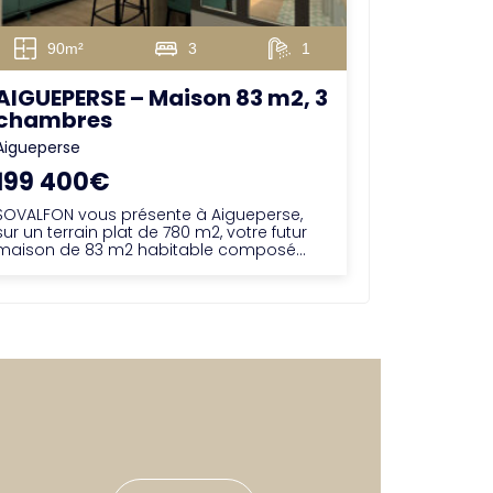
90m²
3
1
AIGUEPERSE – Maison 83 m2, 3
chambres
Aigueperse
199 400€
SOVALFON vous présente à Aigueperse,
sur un terrain plat de 780 m2, votre futur
maison de 83 m2 habitable composé...