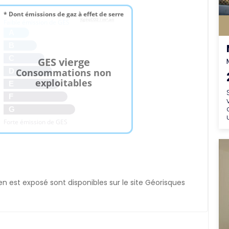
* Dont émissions de gaz à effet de serre
KgéqCO2 / m².an
Faible émission de GES
A
B
C
GES vierge
Consommations non
D
exploitables
E
F
G
Forte émission de GES
en est exposé sont disponibles sur le site Géorisques