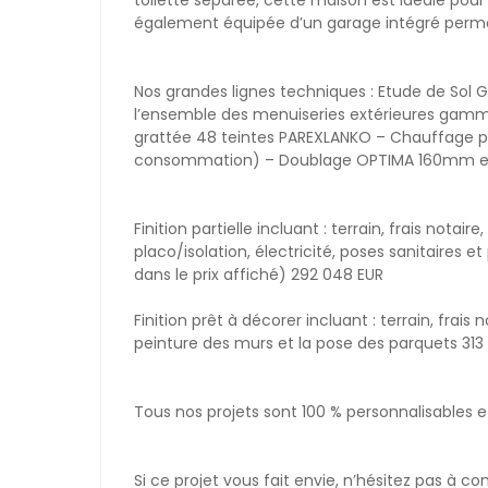
toilette séparée, cette maison est idéale pour 
également équipée d’un garage intégré permett
Nos grandes lignes techniques : Etude de Sol 
l’ensemble des menuiseries extérieures gamme 
grattée 48 teintes PAREXLANKO – Chauffage p
consommation) – Doublage OPTIMA 160mm et Cl
Finition partielle incluant : terrain, frais notai
placo/isolation, électricité, poses sanitaires 
dans le prix affiché) 292 048 EUR
Finition prêt à décorer incluant : terrain, frais
peinture des murs et la pose des parquets 313
Tous nos projets sont 100 % personnalisables 
Si ce projet vous fait envie, n’hésitez pas à c