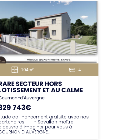
104m²
4
RARE SECTEUR HORS
LOTISSEMENT ET AU CALME
Cournon-d'Auvergne
329 743€
Étude de financement gratuite avec nos
partenaires - Sovalfon maître
d'oeuvre à imaginer pour vous à
COURNON D AUVERGNE...