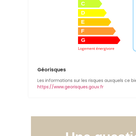
C
D
E
F
G
Logement énergivore
Géorisques
Les informations sur les risques auxquels ce bi
https://www.georisques.gouv.fr