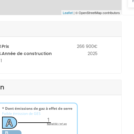
Leaflet
| © OpenStreetMap contributors
4
Prix
266 900€
%
Année de construction
2025
1
en
* Dont émissions de gaz à effet de serre
Faible émission de GES
1
A
KgéqCO2 / m².an
B