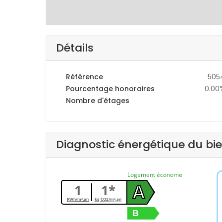
Détails
Référence
505
Pourcentage honoraires
0.00
Nombre d'étages
Diagnostic énergétique du bi
Logement économe
1
1*
A
KWh/m².an
kg CO2/m².an
B