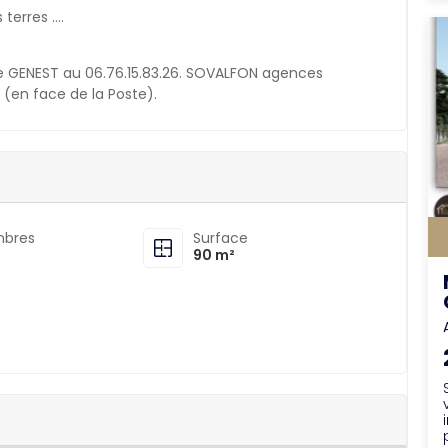
terres ….
e GENEST au 06.76.15.83.26. SOVALFON agences
 (en face de la Poste).
bres
Surface
90 m²