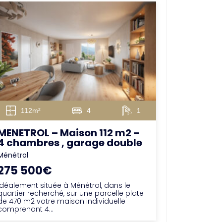
112m²
4
1
MENETROL – Maison 112 m2 –
4 chambres , garage double
Ménétrol
275 500€
Idéalement située à Ménétrol, dans le
quartier recherché, sur une parcelle plate
de 470 m2 votre maison individuelle
comprenant 4...