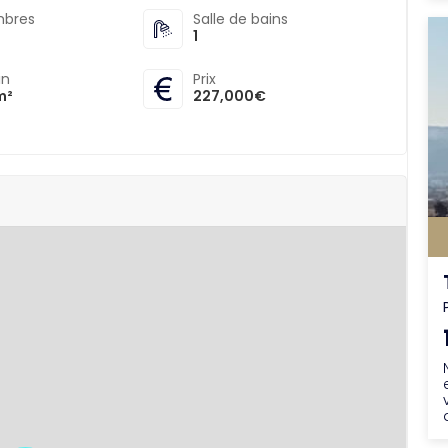
bres
Salle de bains
1
in
Prix
m²
227,000€