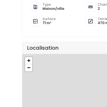
Type
Cham
Maison/villa
2
Surface
Terra
71 m²
470 
Localisation
+
−