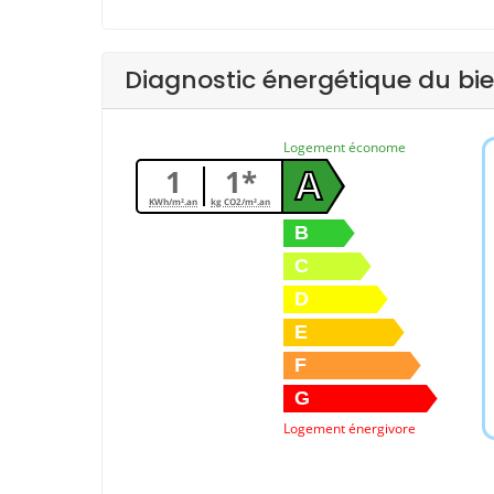
Diagnostic énergétique du bi
Logement économe
1
1*
A
KWh/m².an
kg CO2/m².an
B
C
D
E
F
G
Logement énergivore