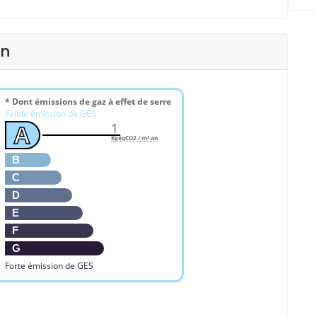
en
* Dont émissions de gaz à effet de serre
Faible émission de GES
1
A
KgéqCO2 / m².an
B
C
D
E
F
G
Forte émission de GES